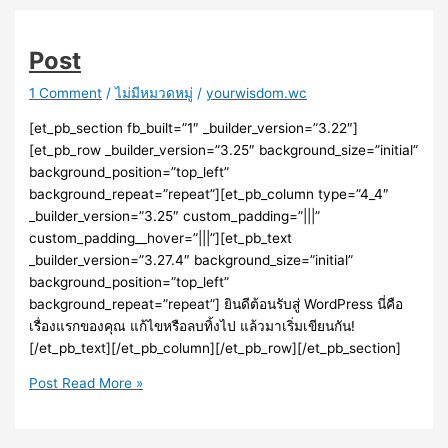
Post
1 Comment
/
ไม่มีหมวดหมู่
/
yourwisdom.wc
[et_pb_section fb_built=”1″ _builder_version=”3.22″]
[et_pb_row _builder_version=”3.25″ background_size=”initial”
background_position=”top_left”
background_repeat=”repeat”][et_pb_column type=”4_4″
_builder_version=”3.25″ custom_padding=”|||”
custom_padding__hover=”|||”][et_pb_text
_builder_version=”3.27.4″ background_size=”initial”
background_position=”top_left”
background_repeat=”repeat”] ยินดีต้อนรับสู่ WordPress นี่คือ
เรื่องแรกของคุณ แก้ไขหรือลบทิ้งไป แล้วมาเริ่มเขียนกัน!
[/et_pb_text][/et_pb_column][/et_pb_row][/et_pb_section]
Post
Read More »